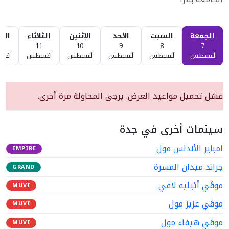
الجمعة
السبت
الأحد
الإثنين
الثلاثاء
الأر
2
11
10
9
8
7
أغسطس
أغسطس
أغسطس
أغسطس
أغسطس
أغس
فشل تحميل مواعيد العرض. يرجى المحاولة مرة أخرى.
سينمات أخرى في جدة
امباير الأندلس مول
EMPIRE
جراند ميدان المسرة
GRAND
موڤي أتيليه لافي
MUVI
موڤي عزيز مول
MUVI
موڤي هيفاء مول
MUVI