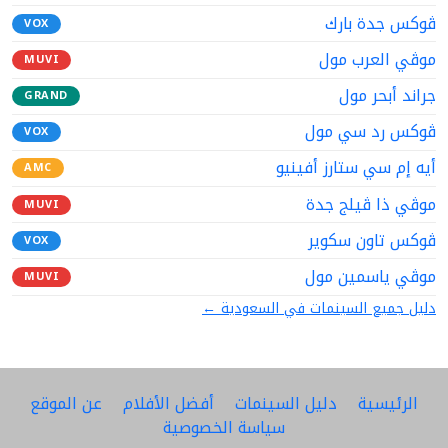
ڤوكس جدة بارك
VOX
موڤي العرب مول
MUVI
جراند أبحر مول
GRAND
ڤوكس رد سي مول
VOX
أيه إم سي ستارز أفينيو
AMC
موڤي ذا ڤيلج جدة
MUVI
ڤوكس تاون سكوير
VOX
موڤي ياسمين مول
MUVI
دليل جميع السينمات في السعودية ←
الرئيسية
دليل السينمات
أفضل الأفلام
عن الموقع
سياسة الخصوصية