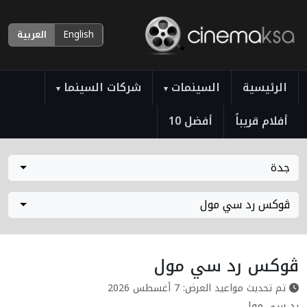
English
العربية
الرئيسية
السينمات
شركات السينما
▾
▾
أفلام قريباً
أفضل 10
جدة
ڤوكس رد سي مول
ڤوكس رد سي مول
تم تحديث مواعيد العرض: 7 أغسطس 2026
رد سي مول