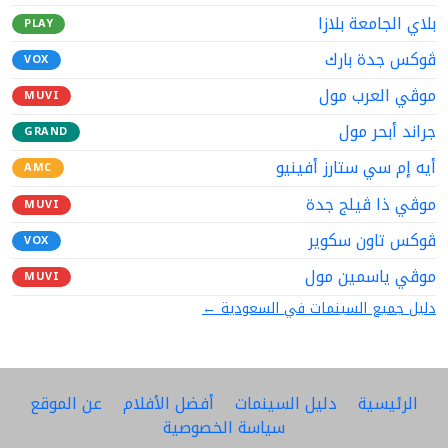
بلاي الجامعة بلازا
PLAY
ڤوكس جدة بارك
VOX
موڤي العرب مول
MUVI
جراند أبحر مول
GRAND
أيه إم سي ستارز أفينيو
AMC
موڤي ذا ڤيلج جدة
MUVI
ڤوكس تاون سكوير
VOX
موڤي ياسمين مول
MUVI
دليل جميع السينمات في السعودية ←
الرئيسية
دليل السينمات
أفضل الأفلام
عن الموقع
سياسة الخصوصية