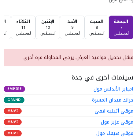
الجمعة
السبت
الأحد
الإثنين
الثلاثاء
الأر
2
11
10
9
8
7
أغسطس
أغسطس
أغسطس
أغسطس
أغسطس
أغس
فشل تحميل مواعيد العرض. يرجى المحاولة مرة أخرى.
سينمات أخرى في جدة
امباير الأندلس مول
EMPIRE
جراند ميدان المسرة
GRAND
موڤي أتيليه لافي
MUVI
موڤي عزيز مول
MUVI
موڤي هيفاء مول
MUVI