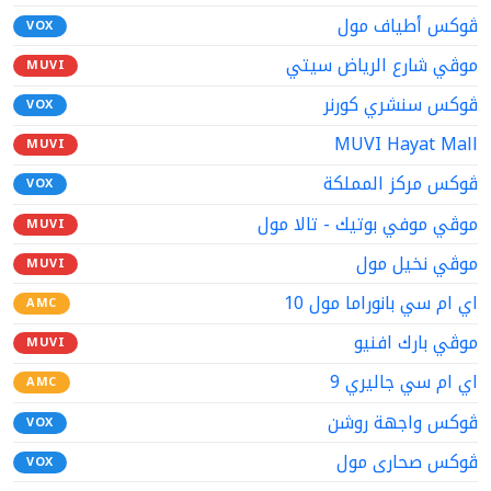
ڤوكس أطياف مول
VOX
موڤي شارع الرياض سيتي
MUVI
ڤوكس سنشري كورنر
VOX
MUVI Hayat Mall
MUVI
ڤوكس مركز المملكة
VOX
موڤي موفي بوتيك - تالا مول
MUVI
موڤي نخيل مول
MUVI
اي ام سي بانوراما مول 10
AMC
موڤي بارك افنيو
MUVI
اي ام سي جاليري 9
AMC
ڤوكس واجهة روشن
VOX
ڤوكس صحارى مول
VOX