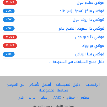
موڤي سلام مول
MUVI
ڤوكس مركز تسوق إسبلاناد
VOX
ڤوكس ذا روف مول
VOX
ڤوكس ذا سبوت، الشيخ جابر
VOX
موڤي ذا فيو مول
MUVI
موڤي يو ووك
MUVI
ڤوكس ڤيا الرياض
VOX
دليل جميع السينمات في السعودية ←
الرئيسية
دليل السينمات
أفضل الأفلام
عن الموقع
سياسة الخصوصية
ڤوكس
·
موڤي
·
AMC
·
إمباير
·
جراند
·
بلاي
مواعيد الأفلام حسب المدينة