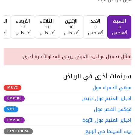
السبت
الأحد
الإثنين
الثلاثاء
الأربعاء
الخ
3
12
11
10
9
8
أغسطس
أغسطس
أغسطس
أغسطس
أغسطس
أغس
فشل تحميل مواعيد العرض. يرجى المحاولة مرة أخرى.
سينمات أخرى في الرياض
موڤي الحمراء مول
MUVI
امباير العثيم مول خريص
EMPIRE
ڤوكس القصر مول
VOX
امباير العثيم مول الرّبوة
EMPIRE
بيت السينما حي الربيع
CINEHOUSE