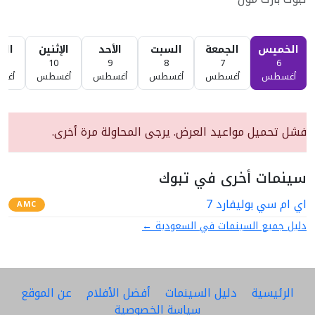
الخميس
الجمعة
السبت
الأحد
الإثنين
الثل
1
10
9
8
7
6
أغسطس
أغسطس
أغسطس
أغسطس
أغسطس
أغس
فشل تحميل مواعيد العرض. يرجى المحاولة مرة أخرى.
سينمات أخرى في تبوك
اي ام سي بوليفارد 7
AMC
دليل جميع السينمات في السعودية ←
الرئيسية
دليل السينمات
أفضل الأفلام
عن الموقع
سياسة الخصوصية