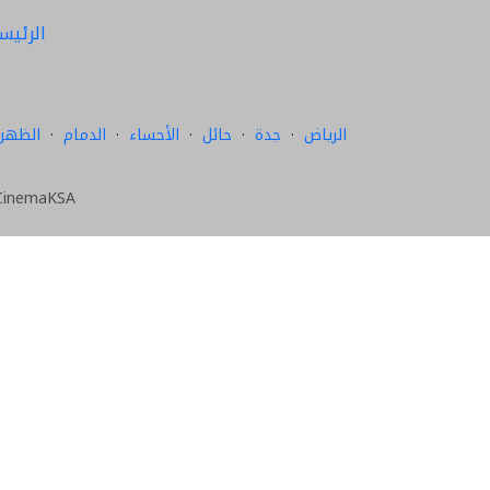
الرئيس
الرياض
·
جدة
·
حائل
·
الأحساء
·
الدمام
·
الظهرا
CinemaKSA — دليل مواعيد عرض الأفلام في السعودية. الحجز يتم عبر المواقع الرسمية لل