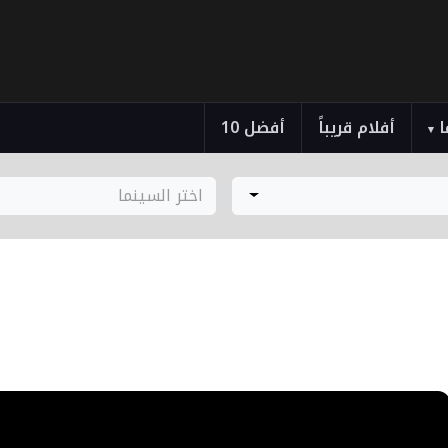
ا
أفلام قريباً
أفضل 10
▾
اختر السينما