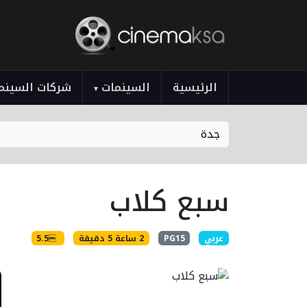
الرئيسية
السينمات
شركات السينم
▾
جدة
سبع كلاب
عربي
PG15
2 ساعة 5 دقيقة
5.5