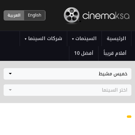
English
العربية
الرئيسية
السينمات
شركات السينما
▾
▾
أفلام قريباً
أفضل 10
خميس مشيط
اختر السينما