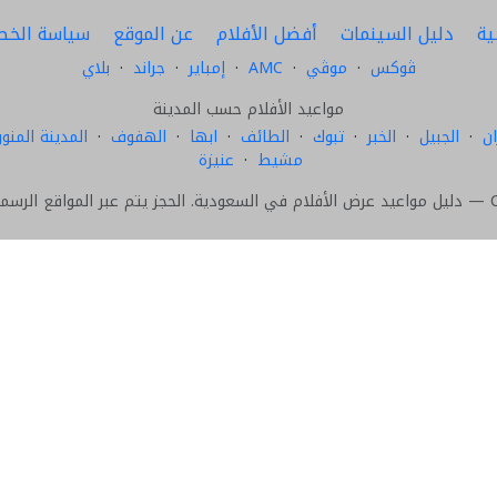
ية
دليل السينمات
أفضل الأفلام
عن الموقع
سياسة الخص
ڤوكس
·
موڤي
·
AMC
·
إمباير
·
جراند
·
بلاي
مواعيد الأفلام حسب المدينة
ن
·
الجبيل
·
الخبر
·
تبوك
·
الطائف
·
ابها
·
الهفوف
·
المدينة المنور
مشيط
·
عنيزة
سينما.