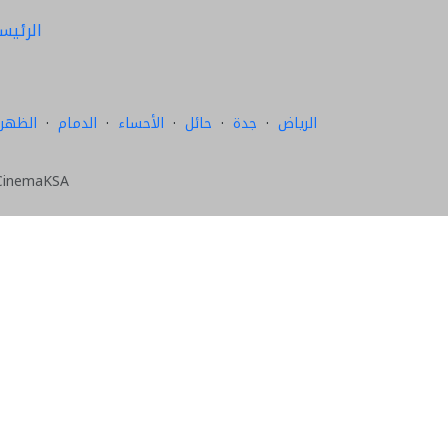
الرئيس
الرياض
·
جدة
·
حائل
·
الأحساء
·
الدمام
·
الظهرا
CinemaKSA — دليل مواعيد عرض الأفلام في السعودية. الحجز يتم عبر المواقع الرسمية لل