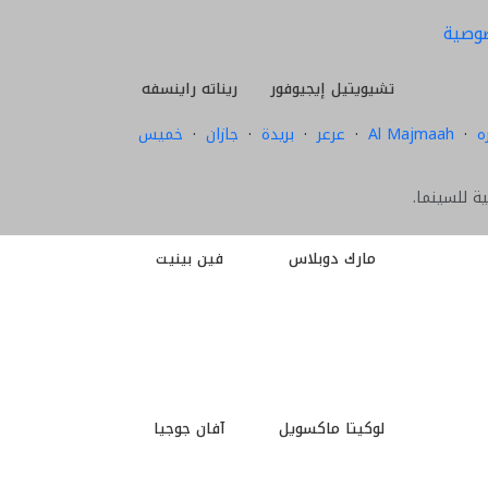
وصية
تشيويتيل إيجيوفور
ريناته راينسفه
ه
·
Al Majmaah
·
عرعر
·
بريدة
·
جازان
·
خميس
مارك دوبلاس
فين بينيت
لوكيتا ماكسويل
آفان جوجيا