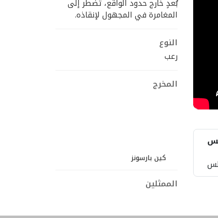
بُعدٍ خارج حدود الواقع، تضطر إلى
المغامرة في المجهول لإنقاذه.
النوع
رعب
المخرج
يس
كين بارسونز
س
الممثلين