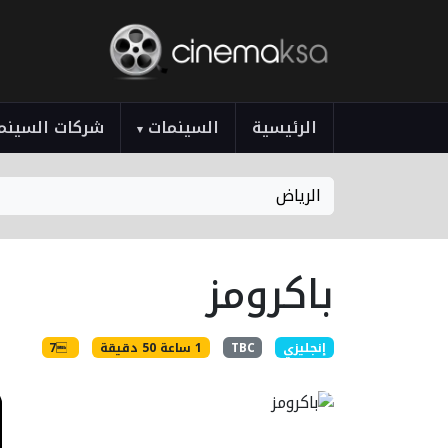
الرئيسية
السينمات
شركات السينم
▾
الرياض
باكرومز
إنجليزي
TBC
1 ساعة 50 دقيقة
7