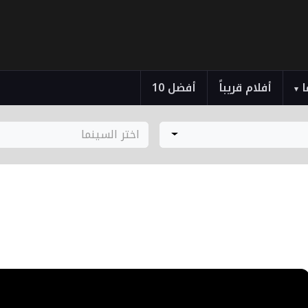
ا
أفلام قريباً
أفضل 10
▾
اختر السينما