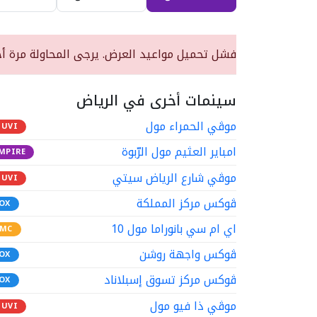
فشل تحميل مواعيد العرض. يرجى المحاولة مرة أخ
سينمات أخرى في الرياض
موڤي الحمراء مول
UVI
امباير العثيم مول الرّبوة
MPIRE
موڤي شارع الرياض سيتي
UVI
ڤوكس مركز المملكة
OX
اي ام سي بانوراما مول 10
MC
ڤوكس واجهة روشن
OX
ڤوكس مركز تسوق إسبلاناد
OX
موڤي ذا فيو مول
UVI