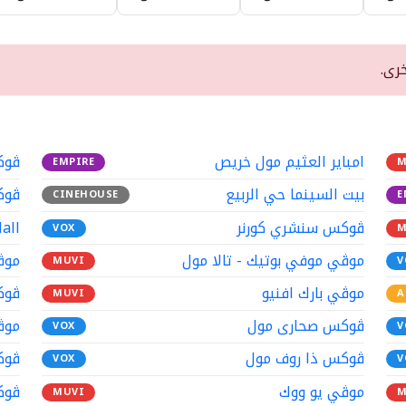
رى.
امباير العثيم مول خريص
ڤوك
EMPIRE
M
بيت السينما حي الربيع
ڤوك
CINEHOUSE
E
ڤوكس سنشري كورنر
all
VOX
M
موڤي موفي بوتيك - تالا مول
موڤ
MUVI
V
موڤي بارك افنيو
ڤوك
MUVI
A
ڤوكس صحارى مول
موڤ
VOX
V
ڤوكس ذا روف مول
ڤوك
VOX
V
موڤي يو ووك
ڤوك
MUVI
M