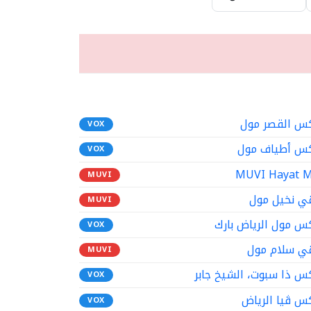
س القصر مول
VOX
س أطياف مول
VOX
MUVI Hayat M
MUVI
ي نخيل مول
MUVI
س مول الرياض بارك
VOX
ي سلام مول
MUVI
س ذا سبوت، الشيخ جابر
VOX
س ڤيا الرياض
VOX