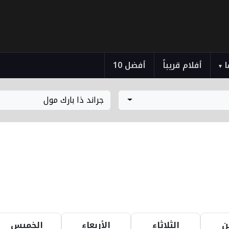
ا
أفلام قريباً
أفضل 10
▾
جراند ذا بارك مول
ن
الثلاثاء
الأربعاء
الخميس