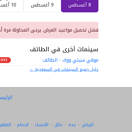
8 أغسطس
9 أغسطس
10 أغسطس
فشل تحميل مواعيد العرض. يرجى المحاولة مرة أخ
سينمات أخرى في الطائف
موڤي سيتي ووك - الطائف
UVI
دليل جميع السينمات في السعودية ←
الرئيس
الرياض
·
جدة
·
حائل
·
الأحساء
·
الدمام
·
الظهرا