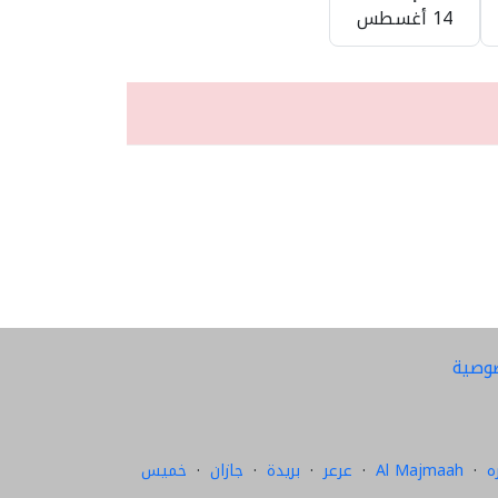
14 أغسطس
وصية
ه
·
Al Majmaah
·
عرعر
·
بريدة
·
جازان
·
خميس