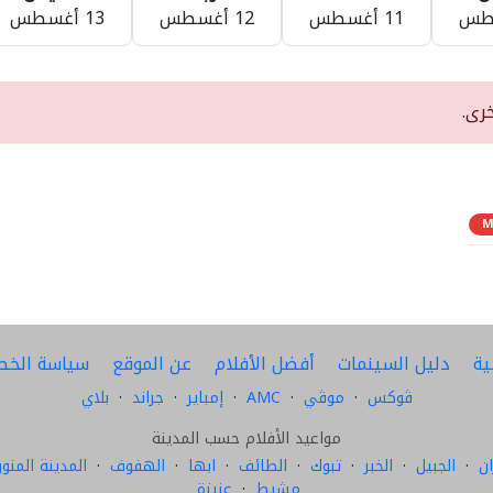
11 أغسطس
12 أغسطس
13 أغسطس
رى.
M
ية
دليل السينمات
أفضل الأفلام
عن الموقع
سياسة الخص
ڤوكس
·
موڤي
·
AMC
·
إمباير
·
جراند
·
بلاي
مواعيد الأفلام حسب المدينة
ن
·
الجبيل
·
الخبر
·
تبوك
·
الطائف
·
ابها
·
الهفوف
·
المدينة المنور
مشيط
·
عنيزة