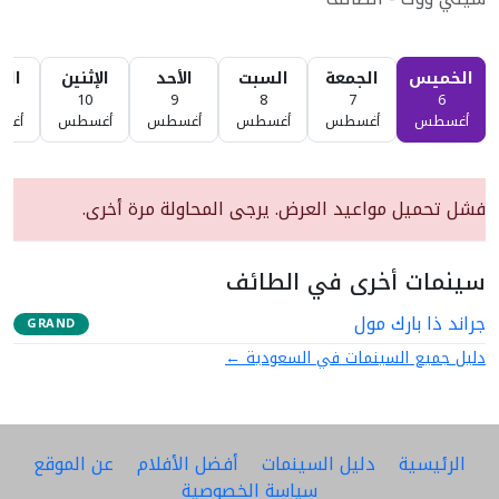
الخميس
الجمعة
السبت
الأحد
الإثنين
الثل
1
10
9
8
7
6
أغسطس
أغسطس
أغسطس
أغسطس
أغسطس
أغس
فشل تحميل مواعيد العرض. يرجى المحاولة مرة أخرى.
سينمات أخرى في الطائف
جراند ذا بارك مول
GRAND
دليل جميع السينمات في السعودية ←
الرئيسية
دليل السينمات
أفضل الأفلام
عن الموقع
سياسة الخصوصية