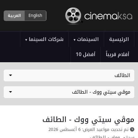
English
العربية
الرئيسية
السينمات
شركات السينما
▾
▾
أفلام قريباً
أفضل 10
الطائف
موڤي سيتي ووك - الطائف
موڤي سيتي ووك - الطائف
تم تحديث مواعيد العرض: 6 أغسطس 2026
سيتي ووك - الطائف